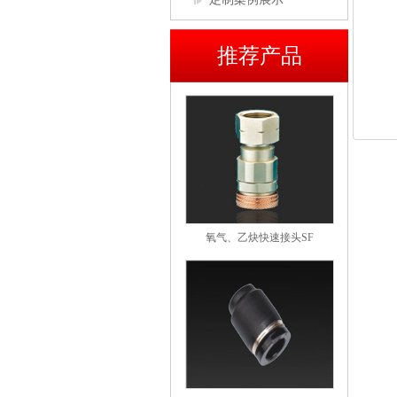
推荐产品
氧气、乙炔快速接头SF