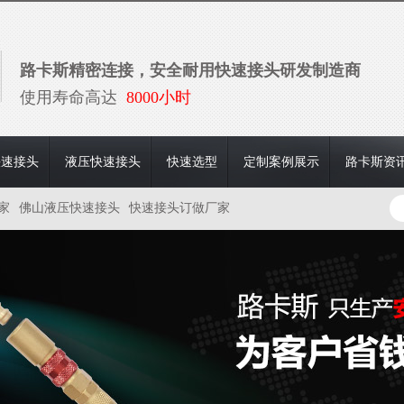
路卡斯精密连接，安全耐用快速接头
研发制造商
使用寿命高达
8000
小时
快速接头
液压快速接头
快速选型
定制案例展示
路卡斯资
家
佛山液压快速接头
快速接头订做厂家