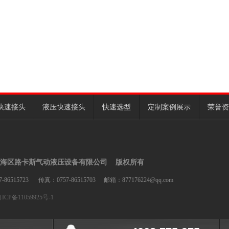
快速接头
液压快速接头
快速选型
定制案例展示
荣誉资
海区路卡斯气动液压设备有限公司
版权所有
-86515723
传真：0757-86515703
邮箱：877176224@qq.com
CP备11059925号-1