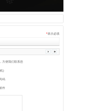
*
表示必填
，方便我们联系您
机)
号码
邮件