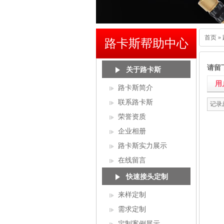
首页
»
路卡斯帮助中心
请留
关于路卡斯
用
路卡斯简介
联系路卡斯
记录总
荣誉资质
企业相册
路卡斯实力展示
在线留言
快速接头定制
来样定制
需求定制
定制案例展示